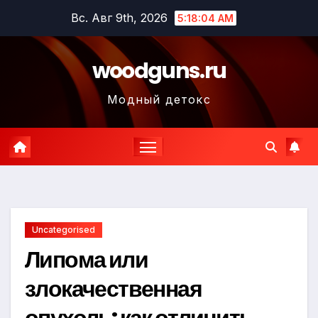
Перейти
Вс. Авг 9th, 2026
5:18:05 AM
к
содержимому
woodguns.ru
Модный детокс
Uncategorised
Липома или
злокачественная
опухоль: как отличить