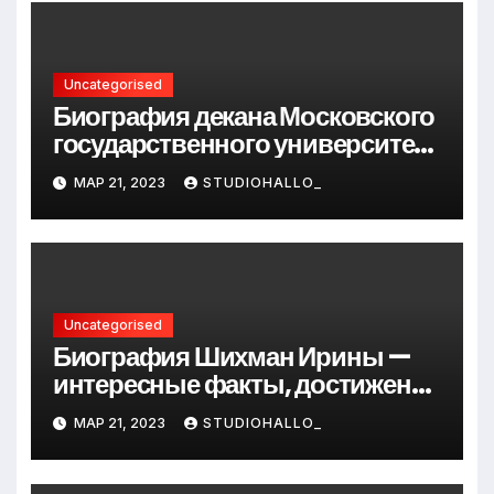
Uncategorised
Биография декана Московского
государственного университета
Андрея Сидорова — от студента
МАР 21, 2023
STUDIOHALLO_
до руководителя
Uncategorised
Биография Шихман Ирины —
интересные факты, достижения
и путь к успеху
МАР 21, 2023
STUDIOHALLO_