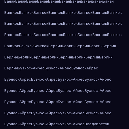
Банан
Банан
Банан
Банан
Банан
Банан
Банан
Банан
Банан
Банан
Бангкок
Бангкок
Бангкок
Бангкок
Бангкок
Бангкок
Бангкок
Бангкок
Бангкок
Бангкок
Бангкок
Бангкок
Бангкок
Бангкок
Бангкок
Бангкок
Бангкок
Бангкок
Бангкок
Бангкок
Бангкок
Бангкок
Бангкок
Бангкок
Бангкок
Бангкок
Бангкок
Берлин
Берлин
Берлин
Берлин
Берлин
Берлин
Берлин
Берлин
Берлин
Берлин
Берлин
Берлин
Берлин
Берлин
Буэнос-Айрес
Буэнос-Айрес
Буэнос-Айрес
Буэнос-Айрес
Буэнос-Айрес
Буэнос-Айрес
Буэнос-Айрес
Буэнос-Айрес
Буэнос-Айрес
Буэнос-Айрес
Буэнос-Айрес
Буэнос-Айрес
Буэнос-Айрес
Буэнос-Айрес
Буэнос-Айрес
Буэнос-Айрес
Буэнос-Айрес
Буэнос-Айрес
Буэнос-Айрес
Буэнос-Айрес
Буэнос-Айрес
Буэнос-Айрес
Владивосток