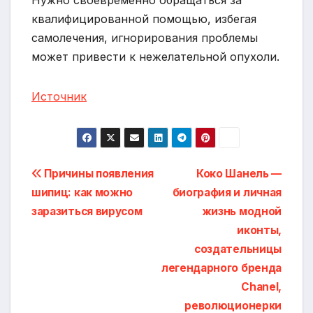
Нужно своевременно обращаться за
квалифицированной помощью, избегая
самолечения, игнорирования проблемы
может привести к нежелательной опухоли.
Источник
Навигация
Причины появления
Коко Шанель —
шипиц: как можно
биография и личная
по
заразиться вирусом
жизнь модной
записям
иконты,
создательницы
легендарного бренда
Chanel,
революционерки