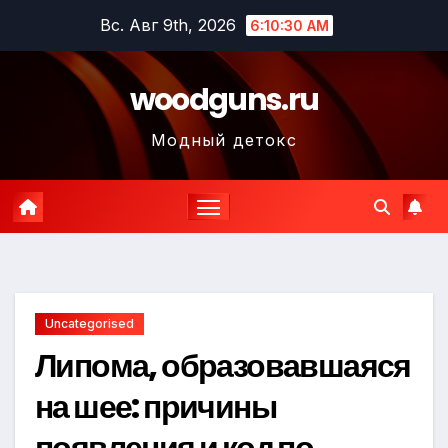
Перейти
Вс. Авг 9th, 2026
6:10:31 AM
к
содержимому
woodguns.ru
Модный детокс
Uncategorised
Липома, образовавшаяся
на шее: причины
появления и код по