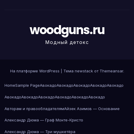
woodguns.ru
Модный детокс
На платформе WordPress
|
Тема newstack от
Themeansar
.
Home
Sample Page
Авокадо
Авокадо
Авокадо
Авокадо
Авокадо
Авокадо
Авокадо
Авокадо
Авокадо
Авокадо
Авокадо
Авторам и правообладателям
Айзек Азимов — Основание
Александр Дюма — Граф Монте-Кристо
Александр Дюма — Три мушкетёра