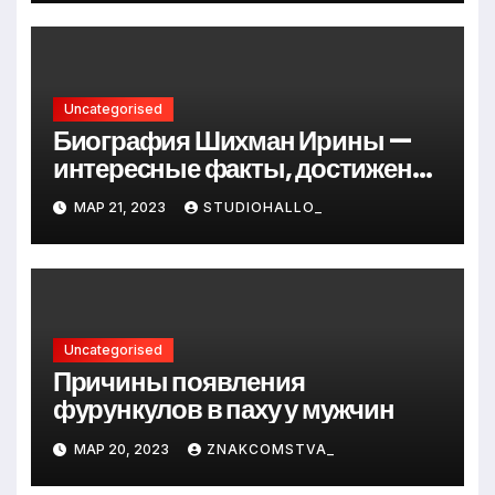
Uncategorised
Биография Шихман Ирины —
интересные факты, достижения
и путь к успеху
МАР 21, 2023
STUDIOHALLO_
Uncategorised
Причины появления
фурункулов в паху у мужчин
МАР 20, 2023
ZNAKCOMSTVA_