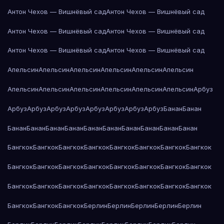
Антон Чехов — Вишнёвый сад
Антон Чехов — Вишнёвый сад
Антон Чехов — Вишнёвый сад
Антон Чехов — Вишнёвый сад
Антон Чехов — Вишнёвый сад
Антон Чехов — Вишнёвый сад
Апельсин
Апельсин
Апельсин
Апельсин
Апельсин
Апельсин
Апельсин
Апельсин
Апельсин
Апельсин
Апельсин
Апельсин
Арбуз
Арбуз
Арбуз
Арбуз
Арбуз
Арбуз
Арбуз
Арбуз
Арбуз
Банан
Банан
Банан
Банан
Банан
Банан
Банан
Банан
Банан
Банан
Банан
Банан
Бангкок
Бангкок
Бангкок
Бангкок
Бангкок
Бангкок
Бангкок
Бангкок
Бангкок
Бангкок
Бангкок
Бангкок
Бангкок
Бангкок
Бангкок
Бангкок
Бангкок
Бангкок
Бангкок
Бангкок
Бангкок
Бангкок
Бангкок
Бангкок
Бангкок
Бангкок
Бангкок
Берлин
Берлин
Берлин
Берлин
Берлин