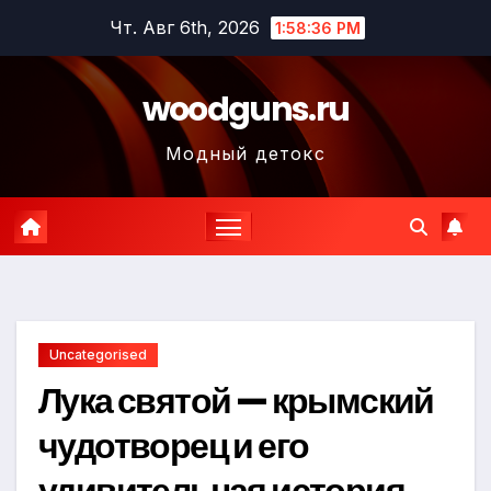
Перейти
Чт. Авг 6th, 2026
1:58:37 PM
к
содержимому
woodguns.ru
Модный детокс
Uncategorised
Лука святой — крымский
чудотворец и его
удивительная история