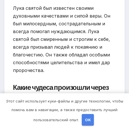
Лука святой был известен своими
духовными качествами и силой веры. Он
был милосердным, сострадательным и
всегда помогал нуждающимся. Лука
святой был смиренным и строгим к себе,
всегда призывал людей к покаянию и
благочестию. Он также обладал особыми
способностями целительства и имел дар
пророчества.
Какие чудеса произошли через
Луку святого?
Этот сайт использует куки-файлы и другие технологии, чтобы
Через Луку святого произошло множество
помочь вам в навигации, а также предоставить лучший
чудес. Он исцелил множество людей от
пользовательский опыт.
OK
разных болезней, освобождал их от