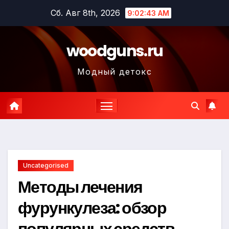
Перейти
Сб. Авг 8th, 2026
9:02:44 AM
к
содержимому
woodguns.ru
Модный детокс
Uncategorised
Методы лечения
фурункулеза: обзор
популярных средств