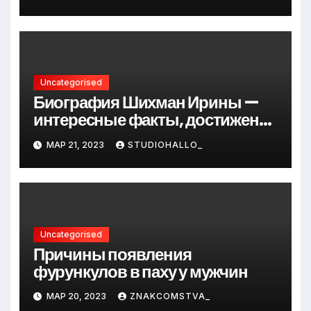
до руководителя
Uncategorised
Биография Шихман Ирины —
интересные факты, достижения
и путь к успеху
МАР 21, 2023
STUDIOHALLO_
Uncategorised
Причины появления
фурункулов в паху у мужчин
МАР 20, 2023
ZNAKCOMSTVA_