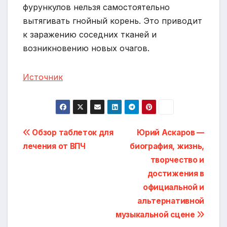
фурункулов нельзя самостоятельно
вытягивать гнойный корень. Это приводит
к заражению соседних тканей и
возникновению новых очагов.
Источник
Навигация
Обзор таблеток для
Юрий Аскаров —
лечения от ВПЧ
биография, жизнь,
по
творчество и
записям
достижения в
официальной и
альтернативной
музыкальной сцене