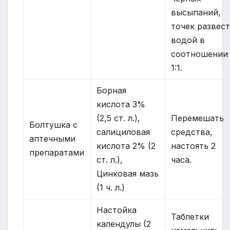
высыпаний,
точек развес
водой в
соотношении
1:1.
Борная
кислота 3%
(2,5 ст. л.),
Перемешать
Болтушка с
салициловая
средства,
аптечными
кислота 2% (2
настоять 2
препаратами
ст. л.),
часа.
Цинковая мазь
(1 ч. л.)
Настойка
Таблетки
календулы (2