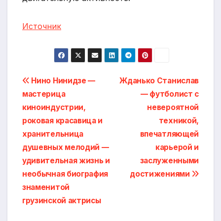
Источник
Навигация
Нино Нинидзе —
Жданько Станислав
мастерица
— футболист с
по
киноиндустрии,
невероятной
записям
роковая красавица и
техникой,
хранительница
впечатляющей
душевных мелодий —
карьерой и
удивительная жизнь и
заслуженными
необычная биография
достижениями
знаменитой
грузинской актрисы