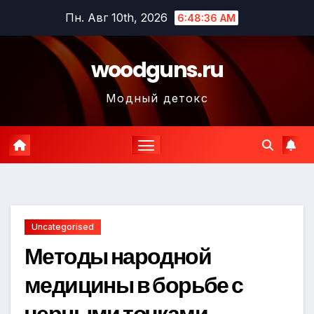
Перейти
Пн. Авг 10th, 2026
6:48:37 AM
к
содержимому
woodguns.ru
Модный детокс
Uncategorised
Методы народной
медицины в борьбе с
черными точками