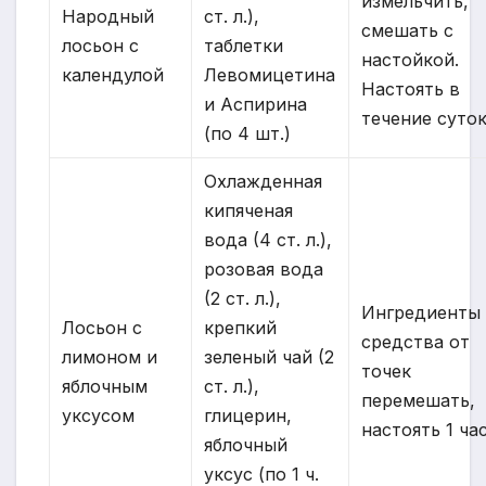
измельчить,
Народный
ст. л.),
смешать с
лосьон с
таблетки
настойкой.
календулой
Левомицетина
Настоять в
и Аспирина
течение суток
(по 4 шт.)
Охлажденная
кипяченая
вода (4 ст. л.),
розовая вода
(2 ст. л.),
Ингредиенты
Лосьон с
крепкий
средства от
лимоном и
зеленый чай (2
точек
яблочным
ст. л.),
перемешать,
уксусом
глицерин,
настоять 1 час
яблочный
уксус (по 1 ч.