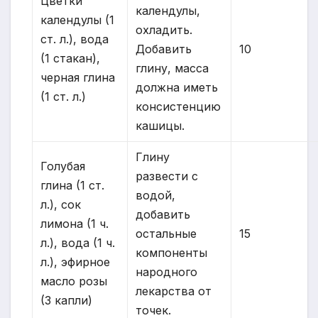
Цветки
календулы,
календулы (1
охладить.
ст. л.), вода
Добавить
10
(1 стакан),
глину, масса
черная глина
должна иметь
(1 ст. л.)
консистенцию
кашицы.
Глину
Голубая
развести с
глина (1 ст.
водой,
л.), сок
добавить
лимона (1 ч.
остальные
15
л.), вода (1 ч.
компоненты
л.), эфирное
народного
масло розы
лекарства от
(3 капли)
точек.