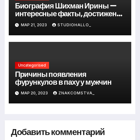
Биография Шихман Ирины —
интересные факты, достижения
и путь к успеху
МАР 21, 2023
STUDIOHALLO_
Uncategorised
Причины появления
фурункулов в паху у мужчин
МАР 20, 2023
ZNAKCOMSTVA_
Добавить комментарий