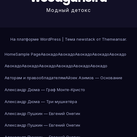
Модный детокс
На платформе WordPress
|
Тема newstack от
Themeansar
.
Home
Sample Page
Авокадо
Авокадо
Авокадо
Авокадо
Авокадо
Авокадо
Авокадо
Авокадо
Авокадо
Авокадо
Авокадо
Авторам и правообладателям
Айзек Азимов — Основание
Александр Дюма — Граф Монте-Кристо
Александр Дюма — Три мушкетёра
Александр Пушкин — Евгений Онегин
Александр Пушкин — Евгений Онегин