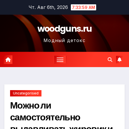
Перейти
Чт. Авг 6th, 2026
7:34:00 AM
к
содержимому
woodguns.ru
Модный детокс
Uncategorised
Можно ли
самостоятельно
выдавливать жировик и