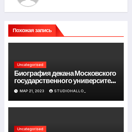
Похожая запись
Uncategorised
Биография декана Московского
государственного университета
Андрея Сидорова — от студента
МАР 21, 2023
STUDIOHALLO_
до руководителя
Uncategorised