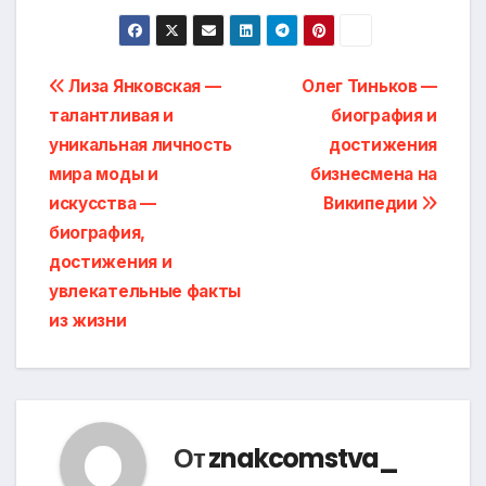
Навигация
Лиза Янковская —
Олег Тиньков —
талантливая и
биография и
по
уникальная личность
достижения
записям
мира моды и
бизнесмена на
искусства —
Википедии
биография,
достижения и
увлекательные факты
из жизни
От
znakcomstva_