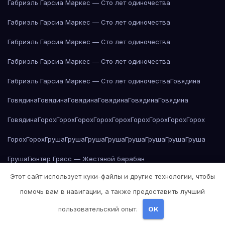
Габриэль Гарсиа Маркес — Сто лет одиночества
Габриэль Гарсиа Маркес — Сто лет одиночества
Габриэль Гарсиа Маркес — Сто лет одиночества
Габриэль Гарсиа Маркес — Сто лет одиночества
Габриэль Гарсиа Маркес — Сто лет одиночества
Говядина
Говядина
Говядина
Говядина
Говядина
Говядина
Говядина
Говядина
Горох
Горох
Горох
Горох
Горох
Горох
Горох
Горох
Горох
Горох
Горох
Груша
Груша
Груша
Груша
Груша
Груша
Груша
Груша
Груша
Гюнтер Грасс — Жестяной барабан
Этот сайт использует куки-файлы и другие технологии, чтобы
Даниэль Дефо — Робинзон Крузо
помочь вам в навигации, а также предоставить лучший
Дж. Д. Сэлинджер — Над пропастью во ржи
пользовательский опыт.
OK
Дж. К. Роулинг — Гарри Поттер и философский камень