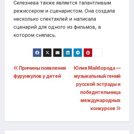
Селезнева также является талантливым
режиссером и сценаристом. Она создала
несколько спектаклей и написала
сценарий для одного из фильмов, в
котором снялась.
Навигация
Причины появления
Юлия Майборода —
фурункулов у детей
музыкальный гений
по
русской эстрады и
записям
победительница
международных
конкурсов