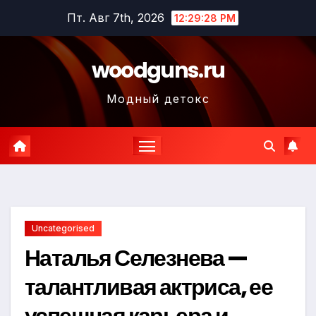
Перейти
Пт. Авг 7th, 2026
12:29:29 PM
к
содержимому
woodguns.ru
Модный детокс
Uncategorised
Наталья Селезнева —
талантливая актриса, ее
успешная карьера и