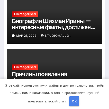
Uncategorised
Биография Шихман Ирины —
интересные факты, достижения
и путь к успеху
МАР 21, 2023
STUDIOHALLO_
Uncategorised
Причины появления
фурункулов в паху у мужчин
Этот сайт использует куки-файлы и другие технологии, чтобы
МАР 20, 2023
ZNAKCOMSTVA_
помочь вам в навигации, а также предоставить лучший
пользовательский опыт.
OK