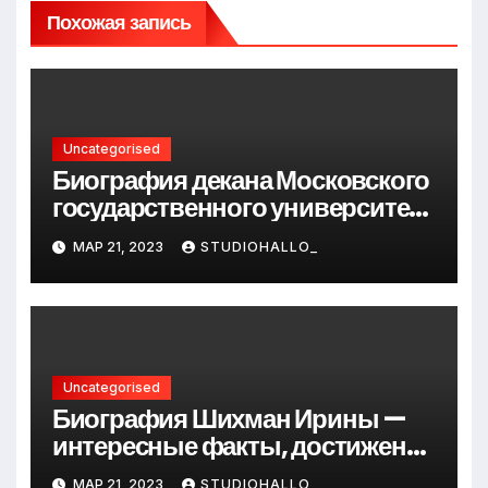
Похожая запись
Uncategorised
Биография декана Московского
государственного университета
Андрея Сидорова — от студента
МАР 21, 2023
STUDIOHALLO_
до руководителя
Uncategorised
Биография Шихман Ирины —
интересные факты, достижения
и путь к успеху
МАР 21, 2023
STUDIOHALLO_