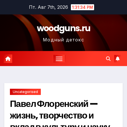
Перейти
Пт. Авг 7th, 2026
1:31:35 PM
к
содержимому
woodguns.ru
Модный детокс
Uncategorised
Павел Флоренский —
жизнь, творчество и
вклад в культуру и науку