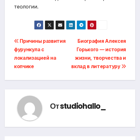
теологии.
Навигация
Причины развития
Биография Алексея
фурункула с
Горького — история
по
локализацией на
жизни, творчества и
записям
копчике
вклад в литературу
От
studiohallo_