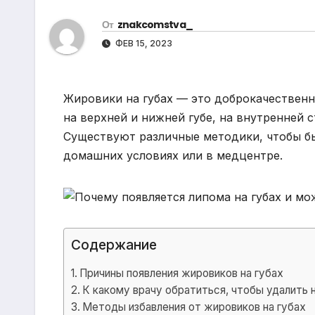
р
m
l
От
znakcomstva_
а
a
ФЕВ 15, 2023
в
s
и
s
т
Жировики на губах — это доброкачественн
n
ь
на верхней и нижней губе, на внутренней с
i
Существуют различные методики, чтобы бы
k
домашних условиях или в медцентре.
i
Содержание
Причины появления жировиков на губах
К какому врачу обратиться, чтобы удалить 
Методы избавления от жировиков на губах