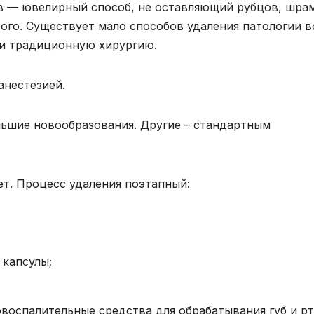
в — ювелирный способ, не оставляющий рубцов, шра
рого. Существует мало способов удаления патологии в
или традиционную хирургию.
анестезией.
льшие новообразования. Другие – стандартным
ет. Процесс удаления поэтапный:
 капсулы;
воспалительные средства для обрабатывания губ и рт