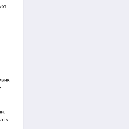
ует
ь
овик
и
и.
вать