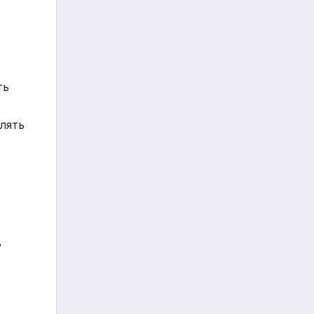
ть
лять
В