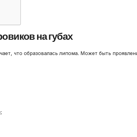
овиков на губах
ачает, что образовалась липома. Может быть проявле
;