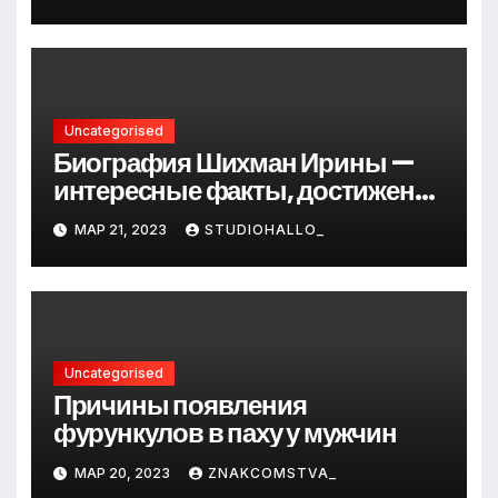
до руководителя
Uncategorised
Биография Шихман Ирины —
интересные факты, достижения
и путь к успеху
МАР 21, 2023
STUDIOHALLO_
Uncategorised
Причины появления
фурункулов в паху у мужчин
МАР 20, 2023
ZNAKCOMSTVA_