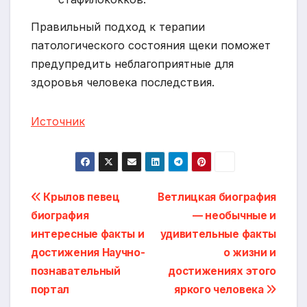
Правильный подход к терапии
патологического состояния щеки поможет
предупредить неблагоприятные для
здоровья человека последствия.
Источник
Навигация
Крылов певец
Ветлицкая биография
биография
— необычные и
по
интересные факты и
удивительные факты
записям
достижения Научно-
о жизни и
познавательный
достижениях этого
портал
яркого человека