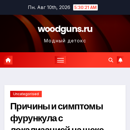
Перейти
Пн. Авг 10th, 2026
5:30:22 AM
к
содержимому
woodguns.ru
Модный детокс
Uncategorised
Причины и симптомы
фурункула с
локализацией на щеке