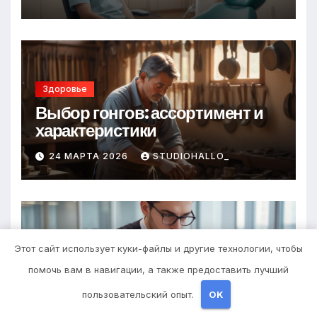
Здоровье
Выбор гонгов: ассортимент и
характеристики
24 МАРТА 2026
STUDIOHALLO_
Этот сайт использует куки-файлы и другие технологии, чтобы
Диеты
Оформление аккредитивов в
помочь вам в навигации, а также предоставить лучший
международной торговле
пользовательский опыт.
OK
23 МАРТА 2026
STUDIOHALLO_