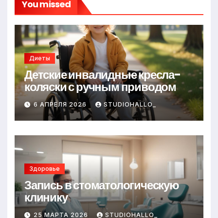
You missed
Диеты
Детские инвалидные кресла-
коляски с ручным приводом
6 АПРЕЛЯ 2026
STUDIOHALLO_
Здоровье
Запись в стоматологическую
клинику
25 МАРТА 2026
STUDIOHALLO_