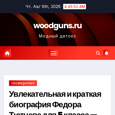
Перейти
Чт. Авг 6th, 2026
4:45:53 AM
к
содержимому
woodguns.ru
Модный детокс
Uncategorised
Увлекательная и краткая
биография Федора
Тютчева для 5 класса —