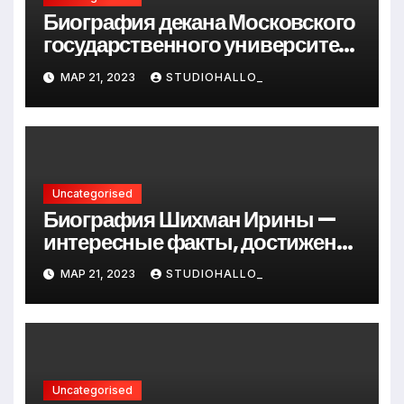
Биография декана Московского
государственного университета
Андрея Сидорова — от студента
МАР 21, 2023
STUDIOHALLO_
до руководителя
Uncategorised
Биография Шихман Ирины —
интересные факты, достижения
и путь к успеху
МАР 21, 2023
STUDIOHALLO_
Uncategorised