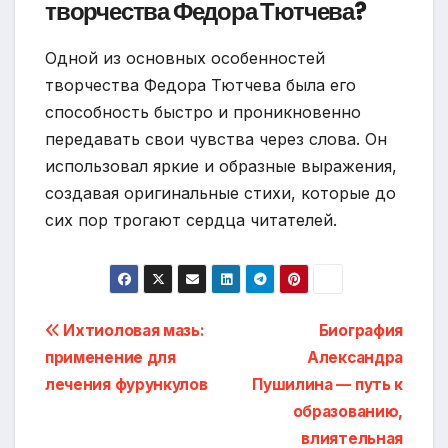
творчества Федора Тютчева?
Одной из основных особенностей
творчества Федора Тютчева была его
способность быстро и проникновенно
передавать свои чувства через слова. Он
использовал яркие и образные выражения,
создавая оригинальные стихи, которые до
сих пор трогают сердца читателей.
Навигация
Ихтиоловая мазь:
Биография
применение для
Александра
по
лечения фурункулов
Пушилина — путь к
записям
образованию,
влиятельная