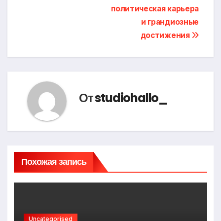
политическая карьера
и грандиозные
достижения
От
studiohallo_
Похожая запись
Uncategorised