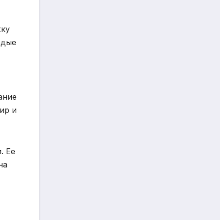
жку
одые
ание
ир и
. Ее
на