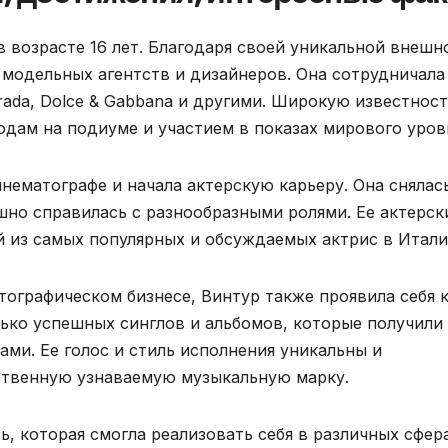
 возрасте 16 лет. Благодаря своей уникальной внешн
 модельных агентств и дизайнеров. Она сотрудничала
rada, Dolce & Gabbana и другими. Широкую известнос
одам на подиуме и участием в показах мирового уров
нематографе и начала актерскую карьеру. Она снялас
шно справилась с разнообразными ролями. Ее актерск
й из самых популярных и обсуждаемых актрис в Итали
тографическом бизнесе, Винтур также проявила себя 
лько успешных синглов и альбомов, которые получили
лами. Ее голос и стиль исполнения уникальны и
бственную узнаваемую музыкальную марку.
ь, которая смогла реализовать себя в различных сфер