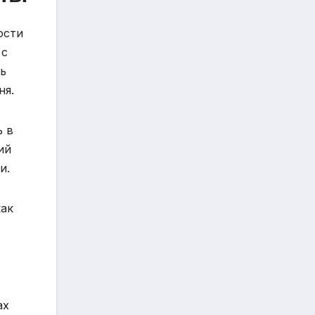
ости
 с
ть
ня.
ь в
ий
и.
как
ах