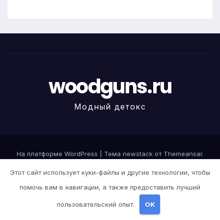
woodguns.ru
Модный детокс
На платформе WordPress
|
Тема newstack от
Themeansar
.
Этот сайт использует куки-файлы и другие технологии, чтобы
Home
Sample Page
Авокадо
Авокадо
Авокадо
Авокадо
Авокадо
помочь вам в навигации, а также предоставить лучший
Авокадо
Авокадо
Авокадо
Авокадо
Авокадо
Авокадо
пользовательский опыт.
OK
Авторам и правообладателям
Айзек Азимов — Основание