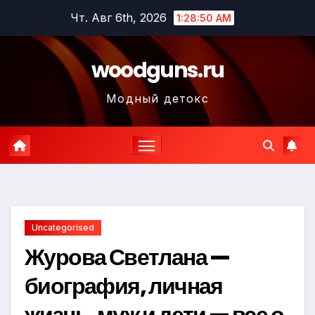
Перейти
Чт. Авг 6th, 2026
1:28:51 AM
к
содержимому
woodguns.ru
Модный детокс
Uncategorised
Журова Светлана —
биография, личная
жизнь, муж и дети — все о