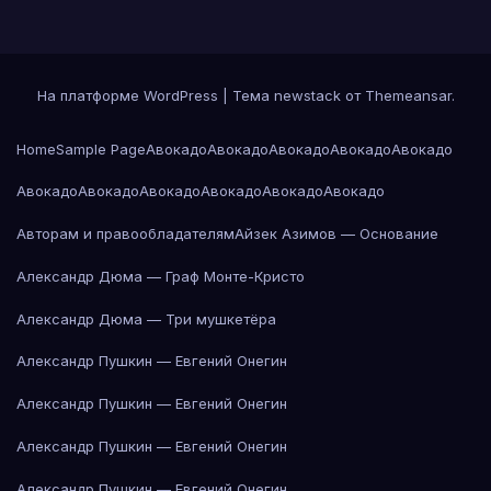
На платформе WordPress
|
Тема newstack от
Themeansar
.
Home
Sample Page
Авокадо
Авокадо
Авокадо
Авокадо
Авокадо
Авокадо
Авокадо
Авокадо
Авокадо
Авокадо
Авокадо
Авторам и правообладателям
Айзек Азимов — Основание
Александр Дюма — Граф Монте-Кристо
Александр Дюма — Три мушкетёра
Александр Пушкин — Евгений Онегин
Александр Пушкин — Евгений Онегин
Александр Пушкин — Евгений Онегин
Александр Пушкин — Евгений Онегин