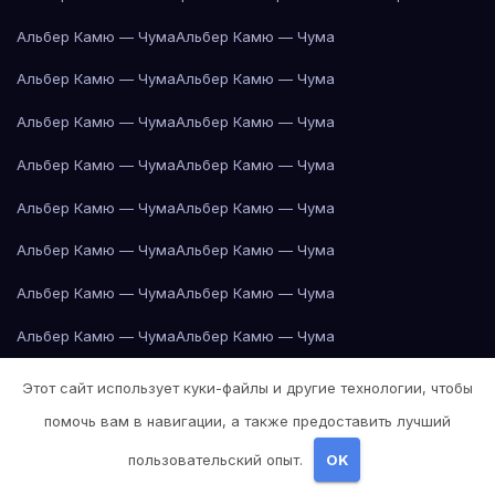
Альбер Камю — Чума
Альбер Камю — Чума
Альбер Камю — Чума
Альбер Камю — Чума
Альбер Камю — Чума
Альбер Камю — Чума
Альбер Камю — Чума
Альбер Камю — Чума
Альбер Камю — Чума
Альбер Камю — Чума
Альбер Камю — Чума
Альбер Камю — Чума
Альбер Камю — Чума
Альбер Камю — Чума
Альбер Камю — Чума
Альбер Камю — Чума
Альбер Камю — Чума
Альбер Камю — Чума
Амстердам
Этот сайт использует куки-файлы и другие технологии, чтобы
помочь вам в навигации, а также предоставить лучший
Амстердам
Амстердам
Амстердам
Амстердам
Амстердам
пользовательский опыт.
OK
Амстердам
Амстердам
Антон Чехов — Вишнёвый сад