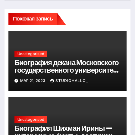
Похожая запись
Uncategorised
Биография декана Московского
государственного университета
Андрея Сидорова — от студента
МАР 21, 2023
STUDIOHALLO_
до руководителя
Uncategorised
Биография Шихман Ирины —