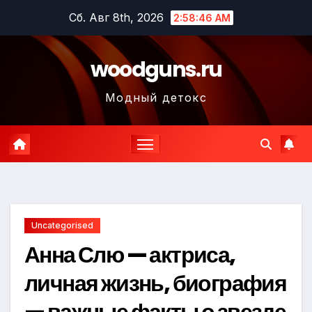
Перейти
Сб. Авг 8th, 2026
2:58:47 AM
к
содержимому
woodguns.ru
Модный детокс
Uncategorised
Анна Слю — актриса,
личная жизнь, биография
— важные факты о звезде