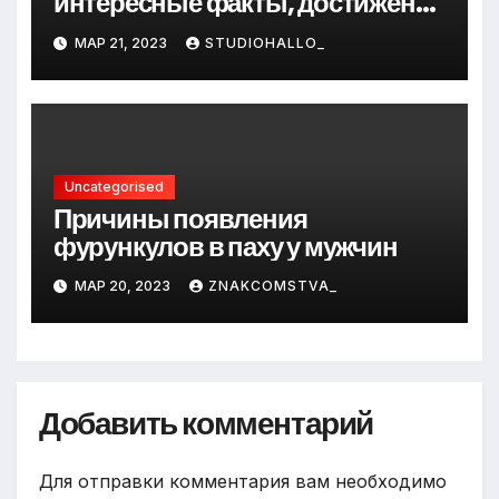
интересные факты, достижения
и путь к успеху
МАР 21, 2023
STUDIOHALLO_
Uncategorised
Причины появления
фурункулов в паху у мужчин
МАР 20, 2023
ZNAKCOMSTVA_
Добавить комментарий
Для отправки комментария вам необходимо