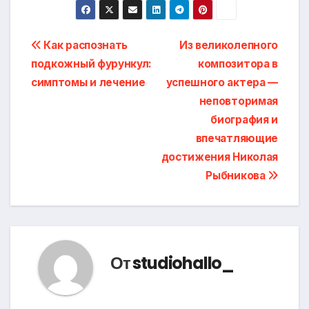
Навигация
Как распознать
Из великолепного
подкожный фурункул:
композитора в
по
симптомы и лечение
успешного актера —
записям
неповторимая
биография и
впечатляющие
достижения Николая
Рыбникова
От
studiohallo_