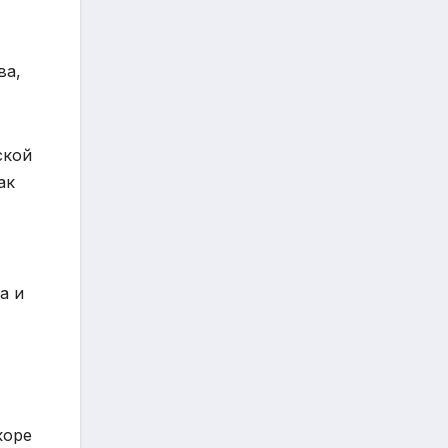
ва,
ской
ак
а и
коре