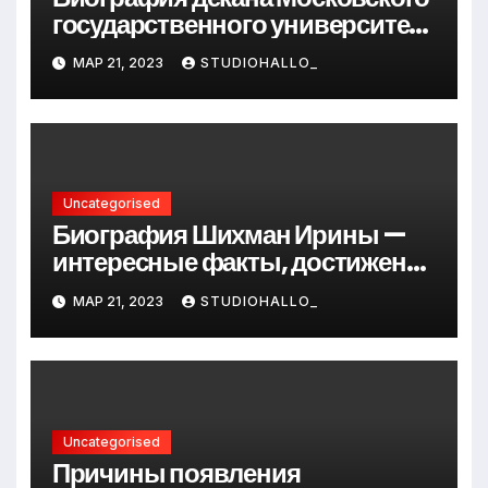
государственного университета
Андрея Сидорова — от студента
МАР 21, 2023
STUDIOHALLO_
до руководителя
Uncategorised
Биография Шихман Ирины —
интересные факты, достижения
и путь к успеху
МАР 21, 2023
STUDIOHALLO_
Uncategorised
Причины появления