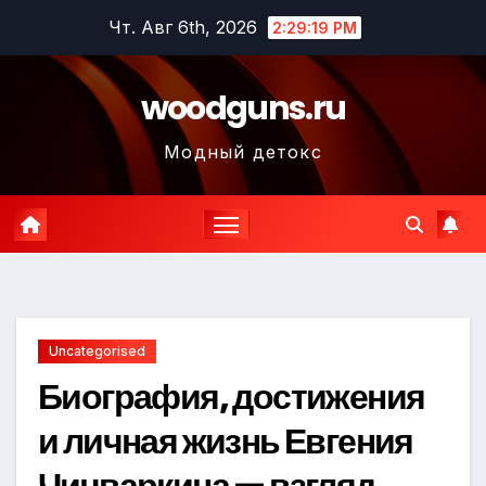
Перейти
Чт. Авг 6th, 2026
2:29:20 PM
к
содержимому
woodguns.ru
Модный детокс
Uncategorised
Биография, достижения
и личная жизнь Евгения
Чичваркина — взгляд