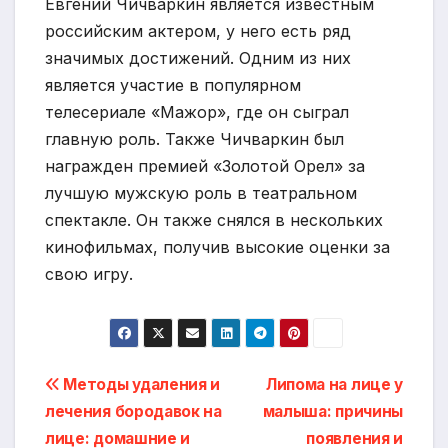
Евгений Чичваркин является известным
российским актером, у него есть ряд
значимых достижений. Одним из них
является участие в популярном
телесериале «Мажор», где он сыграл
главную роль. Также Чичваркин был
награжден премией «Золотой Орел» за
лучшую мужскую роль в театральном
спектакле. Он также снялся в нескольких
кинофильмах, получив высокие оценки за
свою игру.
Навигация
Методы удаления и
Липома на лице у
лечения бородавок на
малыша: причины
по
лице: домашние и
появления и