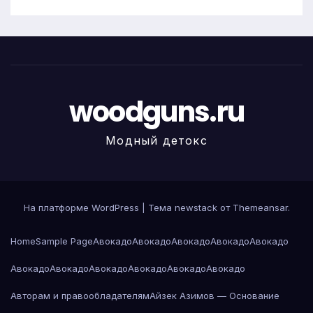
woodguns.ru
Модный детокс
На платформе WordPress
|
Тема newstack от
Themeansar
.
Home
Sample Page
Авокадо
Авокадо
Авокадо
Авокадо
Авокадо
Авокадо
Авокадо
Авокадо
Авокадо
Авокадо
Авокадо
Авторам и правообладателям
Айзек Азимов — Основание