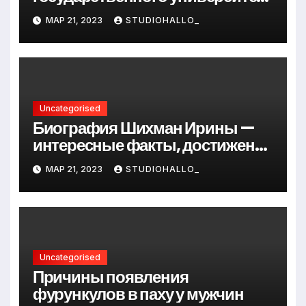
Андрея Сидорова — от студента
МАР 21, 2023
STUDIOHALLO_
до руководителя
Uncategorised
Биография Шихман Ирины —
интересные факты, достижения
и путь к успеху
МАР 21, 2023
STUDIOHALLO_
Uncategorised
Причины появления
фурункулов в паху у мужчин