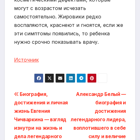
могут с возрастом исчезать
самостоятельно. Жировики редко
воспаляются, краснеют и гноятся, если же
эти симптомы появились, то ребенка
нужно срочно показывать врачу.
Источник
Навигация
Биография,
Александр Белый —
достижения и личная
биография и
по
жизнь Евгения
достижения
записям
Чичваркина — взгляд
легендарного лидера,
изнутри на жизнь и
воплотившего в себе
дела легендарного
силу и величие