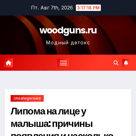
Перейти
Пт. Авг 7th, 2026
3:17:19 PM
к
содержимому
woodguns.ru
Модный детокс
Uncategorised
Липома на лице у
малыша: причины
появления и насколько