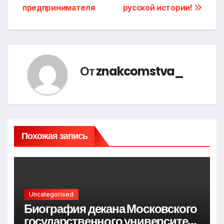
предпринимателя
русской истории!
От
znakcomstva_
Похожая запись
Uncategorised
Биография декана Московского
государственного университета