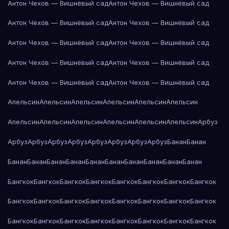
Антон Чехов — Вишнёвый сад
Антон Чехов — Вишнёвый сад
Антон Чехов — Вишнёвый сад
Антон Чехов — Вишнёвый сад
Антон Чехов — Вишнёвый сад
Антон Чехов — Вишнёвый сад
Антон Чехов — Вишнёвый сад
Антон Чехов — Вишнёвый сад
Антон Чехов — Вишнёвый сад
Антон Чехов — Вишнёвый сад
Апельсин
Апельсин
Апельсин
Апельсин
Апельсин
Апельсин
Апельсин
Апельсин
Апельсин
Апельсин
Апельсин
Апельсин
Арбуз
Арбуз
Арбуз
Арбуз
Арбуз
Арбуз
Арбуз
Арбуз
Арбуз
Банан
Банан
Банан
Банан
Банан
Банан
Банан
Банан
Банан
Банан
Банан
Банан
Бангкок
Бангкок
Бангкок
Бангкок
Бангкок
Бангкок
Бангкок
Бангкок
Бангкок
Бангкок
Бангкок
Бангкок
Бангкок
Бангкок
Бангкок
Бангкок
Бангкок
Бангкок
Бангкок
Бангкок
Бангкок
Бангкок
Бангкок
Бангкок