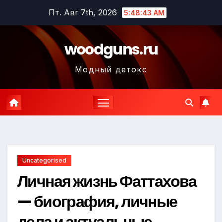
Перейти
Пт. Авг 7th, 2026
5:48:44 AM
к
содержимому
woodguns.ru
Модный детокс
Uncategorised
Личная жизнь Фаттахова
— биография, личные
дела и актуальные