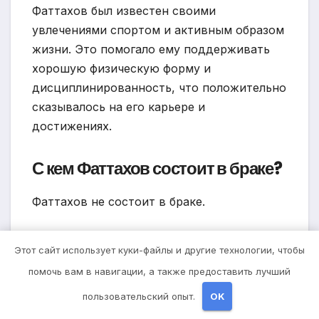
Фаттахов был известен своими
увлечениями спортом и активным образом
жизни. Это помогало ему поддерживать
хорошую физическую форму и
дисциплинированность, что положительно
сказывалось на его карьере и
достижениях.
С кем Фаттахов состоит в браке?
Фаттахов не состоит в браке.
Этот сайт использует куки-файлы и другие технологии, чтобы
помочь вам в навигации, а также предоставить лучший
Навигация
Людвиг ван
Биография Лидии
пользовательский опыт.
OK
Бетховен — великий
Козловой, жены
по
композитор, его
Танича —