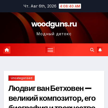
Перейти
Чт. Авг 6th, 2026
4:08:41 AM
к
содержимому
woodguns.ru
Модный детокс
Uncategorised
Людвиг ван Бетховен —
великий композитор, его
биография и творчество