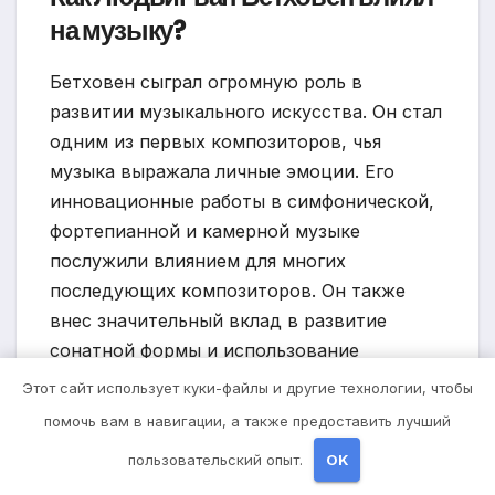
на музыку?
Бетховен сыграл огромную роль в
развитии музыкального искусства. Он стал
одним из первых композиторов, чья
музыка выражала личные эмоции. Его
инновационные работы в симфонической,
фортепианной и камерной музыке
послужили влиянием для многих
последующих композиторов. Он также
внес значительный вклад в развитие
сонатной формы и использование
оркестровых инструментов.
Этот сайт использует куки-файлы и другие технологии, чтобы
помочь вам в навигации, а также предоставить лучший
Каковы были творческие
пользовательский опыт.
OK
периоды Людвига ван